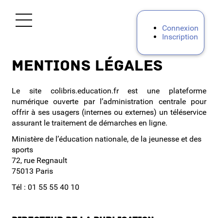
Ouvrir le menu
Connexion
Inscription
Accueil
Mentions légales
Tous personnels
Le site colibris.education.fr est une plateforme
numérique ouverte par l’administration centrale pour
Personnels d'encadrement
offrir à ses usagers (internes ou externes) un téléservice
assurant le traitement de démarches en ligne.
Premier degré
Ministère de l’éducation nationale, de la jeunesse et des
sports
Second degré
72, rue Regnault
75013 Paris
Personnels IATSS
Tél : 01 55 55 40 10
AESH - AED